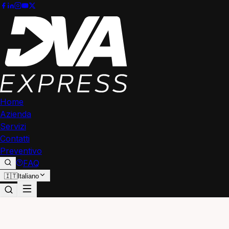
Home
Azienda
Servizi
Contatti
Preventivo
FAQ
🇮🇹
Italiano