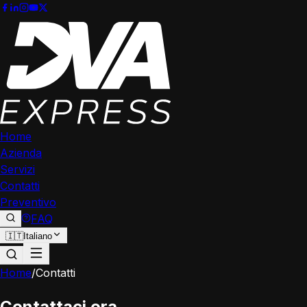
Home
Azienda
Servizi
Contatti
Preventivo
FAQ
🇮🇹
Italiano
Home
/
Contatti
Contattaci ora