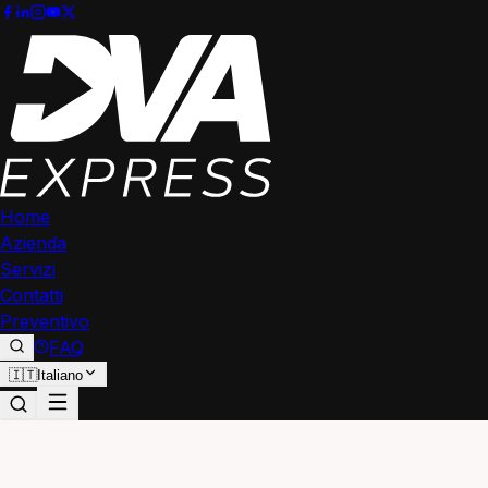
Home
Azienda
Servizi
Contatti
Preventivo
FAQ
🇮🇹
Italiano