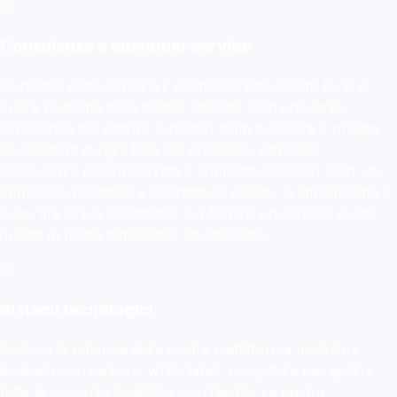
DVA EXPRESS
Consulenza e customer service
La tua logistica evolve
verso nuovi confini!
La nostra consulenza e il nostro servizio clienti sono il
cuore pulsante della nostra azienda. Con una vasta
esperienza nel settore, il nostro team di esperti è pronto
Ritiro e ricezione della merce, distribuzione,
ad assisterti in ogni fase del processo, offrendo
trasporti speciali, magazzinaggio e
consulenza personalizzata e supporto dedicato. Con un
tracciabilità avanzata con un unico
approccio proattivo e orientato al cliente, ci impegniamo a
fornitore.
superare le tue aspettative e a fornire un servizio di alta
qualità in modo tempestivo ed efficiente.
Scopri di più
Sistemi tecnologici
Esplora la potenza della nostra piattaforma modulare
dedicata con opzione white label, progettata per gestire
tutte le esigenze logistiche con facilità. La nostra