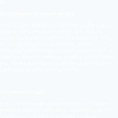
DVA EXPRESS
Consulenza e customer service
La tua logistica evolve
verso nuovi confini!
La nostra consulenza e il nostro servizio clienti sono il
cuore pulsante della nostra azienda. Con una vasta
esperienza nel settore, il nostro team di esperti è pronto
Ritiro e ricezione della merce, distribuzione,
ad assisterti in ogni fase del processo, offrendo
trasporti speciali, magazzinaggio e
consulenza personalizzata e supporto dedicato. Con un
tracciabilità avanzata con un unico
approccio proattivo e orientato al cliente, ci impegniamo a
fornitore.
superare le tue aspettative e a fornire un servizio di alta
qualità in modo tempestivo ed efficiente.
Scopri di più
Sistemi tecnologici
Esplora la potenza della nostra piattaforma modulare
dedicata con opzione white label, progettata per gestire
tutte le esigenze logistiche con facilità. La nostra