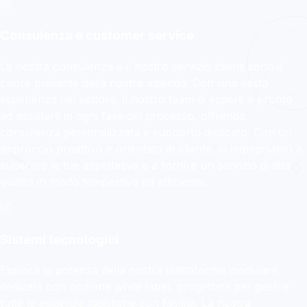
DVA EXPRESS
Consulenza e customer service
La tua logistica evolve
verso nuovi confini!
La nostra consulenza e il nostro servizio clienti sono il
cuore pulsante della nostra azienda. Con una vasta
esperienza nel settore, il nostro team di esperti è pronto
Ritiro e ricezione della merce, distribuzione,
ad assisterti in ogni fase del processo, offrendo
trasporti speciali, magazzinaggio e
consulenza personalizzata e supporto dedicato. Con un
tracciabilità avanzata con un unico
approccio proattivo e orientato al cliente, ci impegniamo a
fornitore.
superare le tue aspettative e a fornire un servizio di alta
qualità in modo tempestivo ed efficiente.
Scopri di più
Sistemi tecnologici
Esplora la potenza della nostra piattaforma modulare
dedicata con opzione white label, progettata per gestire
tutte le esigenze logistiche con facilità. La nostra