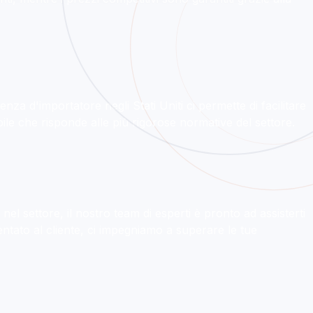
nza d'importatore negli Stati Uniti ci permette di facilitare
ile che risponde alle più rigorose normative del settore.
el settore, il nostro team di esperti è pronto ad assisterti
ntato al cliente, ci impegniamo a superare le tue