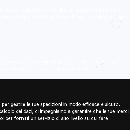
sigenze logistiche con facilità. La nostra piattaforma si
e marketplace. Inoltre, vantiamo l'unico calcolatore online
i.
 su misura e affidabili per garantire che le tue merci
icare le operazioni e massimizzare l'efficienza,
nco.
per gestire le tue spedizioni in modo efficace e sicuro.
alcolo dei dazi, ci impegniamo a garantire che le tue merci
per fornirti un servizio di alto livello su cui fare