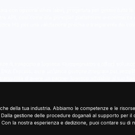
a con opzione white label, progettata per gestire tutte le e
ostre API, così come alle principali piattaforme e-commerce 
ca evolve
codice HS per una valutazione precisa e trasparente dei cost
nfini!
 trasporti speciali, magazzinaggio e
 di trasporto e logistica. Ci impegniamo a offrirti soluzioni
.
n DVA Express, avrai un'unica gestione integrata per semplif
anquillità di avere un partner logistico affidabile al tuo fia
che della tua industria. Abbiamo le competenze e le risorse 
Dalla gestione delle procedure doganali al supporto per il c
 Con la nostra esperienza e dedizione, puoi contare su di noi 