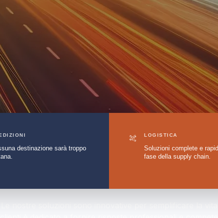
EDIZIONI
LOGISTICA
suna destinazione sarà troppo
Soluzioni complete e rapid
tana.
fase della supply chain.
. Le nostre soluzioni sono innovative per semplificare la vita 
lienti è dedicato a fornire risposte professionali e competen