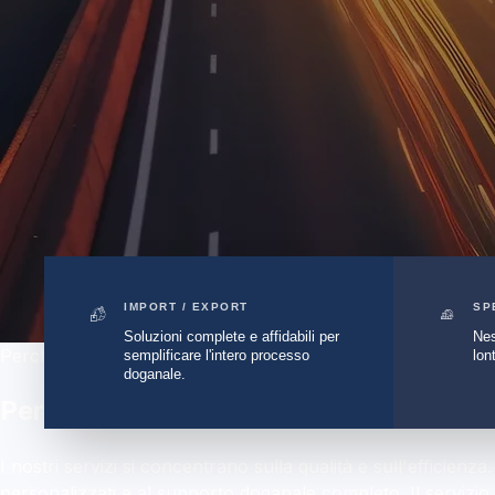
IMPORT / EXPORT
SP
Soluzioni complete e affidabili per
Nes
Perché sceglierci
semplificare l'intero processo
lon
doganale.
Perché Scegliere DVA Express
I nostri servizi si concentrano sulla qualità e sull'efficienza
personalizzati e al supporto doganale completo. Il servizio c