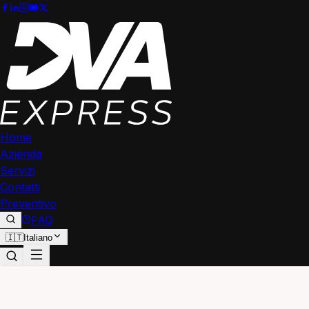
Home
Azienda
Servizi
Contatti
Preventivo
FAQ
🇮🇹
Italiano