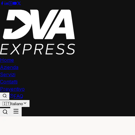
Home
Azienda
Servizi
Contatti
Preventivo
FAQ
🇮🇹
Italiano