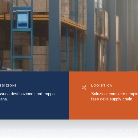
EDIZIONI
LOGISTICA
suna destinazione sarà troppo
Soluzioni complete e rapid
tana.
fase della supply chain.
. Le nostre soluzioni sono innovative per semplificare la vita 
lienti è dedicato a fornire risposte professionali e competen