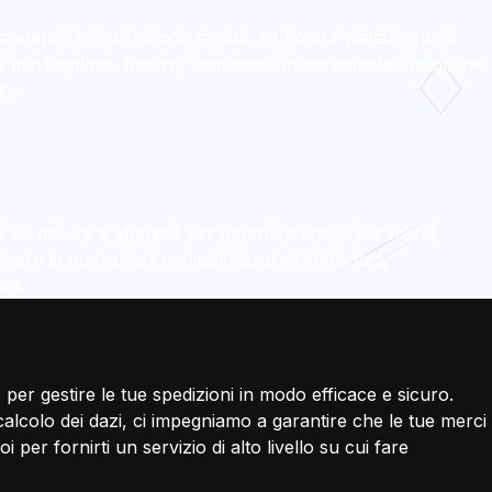
sigenze logistiche con facilità. La nostra piattaforma si
e marketplace. Inoltre, vantiamo l'unico calcolatore online
i.
 su misura e affidabili per garantire che le tue merci
icare le operazioni e massimizzare l'efficienza,
nco.
per gestire le tue spedizioni in modo efficace e sicuro.
alcolo dei dazi, ci impegniamo a garantire che le tue merci
per fornirti un servizio di alto livello su cui fare