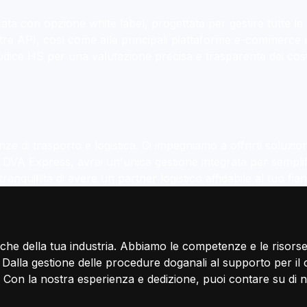
a con opzione white label, progettata per gestire tutte le e
ostre API, così come alle principali piattaforme e-commerce 
ca evolve
codice HS per una valutazione precisa e trasparente dei cost
nfini!
 trasporti speciali, magazzinaggio e
 di trasporto e logistica. Ci impegniamo a offrirti soluzioni
.
n DVA Express, avrai un'unica gestione integrata per semplif
anquillità di avere un partner logistico affidabile al tuo fia
che della tua industria. Abbiamo le competenze e le risorse 
Dalla gestione delle procedure doganali al supporto per il c
 Con la nostra esperienza e dedizione, puoi contare su di noi 