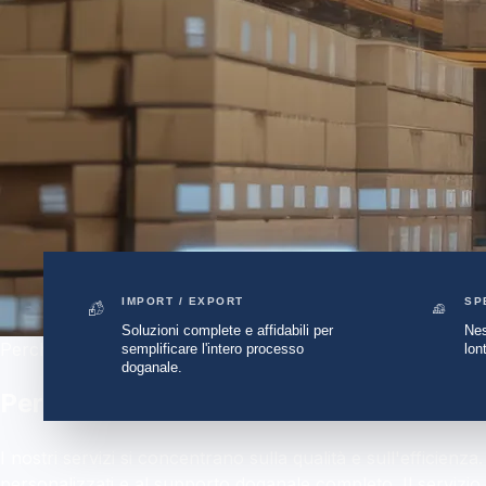
IMPORT / EXPORT
SP
Soluzioni complete e affidabili per
Nes
Perché sceglierci
semplificare l'intero processo
lon
doganale.
Perché Scegliere DVA Express
I nostri servizi si concentrano sulla qualità e sull'efficienza
personalizzati e al supporto doganale completo. Il servizio c