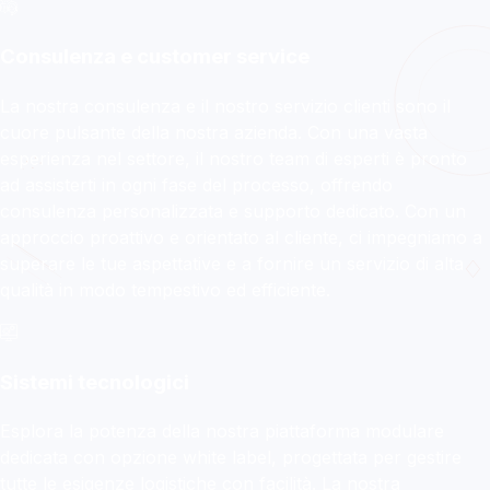
DVA EXPRESS
Consulenza e customer service
La tua logistica evolve
verso nuovi confini!
La nostra consulenza e il nostro servizio clienti sono il
cuore pulsante della nostra azienda. Con una vasta
esperienza nel settore, il nostro team di esperti è pronto
Ritiro e ricezione della merce, distribuzione,
ad assisterti in ogni fase del processo, offrendo
trasporti speciali, magazzinaggio e
consulenza personalizzata e supporto dedicato. Con un
tracciabilità avanzata con un unico
approccio proattivo e orientato al cliente, ci impegniamo a
fornitore.
superare le tue aspettative e a fornire un servizio di alta
qualità in modo tempestivo ed efficiente.
Scopri di più
Sistemi tecnologici
Esplora la potenza della nostra piattaforma modulare
dedicata con opzione white label, progettata per gestire
tutte le esigenze logistiche con facilità. La nostra