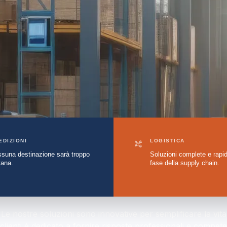
EDIZIONI
LOGISTICA
suna destinazione sarà troppo
Soluzioni complete e rapid
tana.
fase della supply chain.
. Le nostre soluzioni sono innovative per semplificare la vita 
lienti è dedicato a fornire risposte professionali e competen