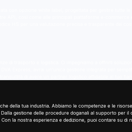
a con opzione white label, progettata per gestire tutte le e
ostre API, così come alle principali piattaforme e-commerce 
ca evolve
codice HS per una valutazione precisa e trasparente dei cost
nfini!
 trasporti speciali, magazzinaggio e
 di trasporto e logistica. Ci impegniamo a offrirti soluzioni
.
n DVA Express, avrai un'unica gestione integrata per semplif
anquillità di avere un partner logistico affidabile al tuo fia
che della tua industria. Abbiamo le competenze e le risorse 
Dalla gestione delle procedure doganali al supporto per il c
 Con la nostra esperienza e dedizione, puoi contare su di noi 