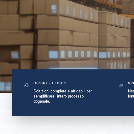
IMPORT / EXPORT
SP
Soluzioni complete e affidabili per
Nes
Perché sceglierci
semplificare l'intero processo
lon
doganale.
Perché Scegliere DVA Express
I nostri servizi si concentrano sulla qualità e sull'efficienza
personalizzati e al supporto doganale completo. Il servizio c