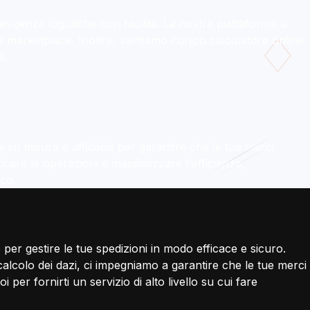
sigenze logistiche con facilità. La nostra piattaforma si
e marketplace. Inoltre, vantiamo l'unico calcolatore online
i.
 su misura e affidabili per garantire che le tue merci
icare le operazioni e massimizzare l'efficienza,
nco.
per gestire le tue spedizioni in modo efficace e sicuro.
alcolo dei dazi, ci impegniamo a garantire che le tue merci
per fornirti un servizio di alto livello su cui fare