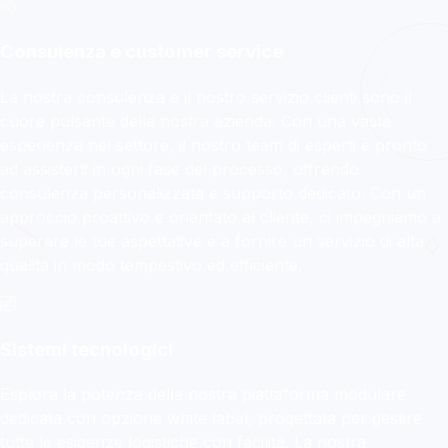
DVA EXPRESS
Consulenza e customer service
La tua logistica evolve
verso nuovi confini!
La nostra consulenza e il nostro servizio clienti sono il
cuore pulsante della nostra azienda. Con una vasta
esperienza nel settore, il nostro team di esperti è pronto
Ritiro e ricezione della merce, distribuzione,
ad assisterti in ogni fase del processo, offrendo
trasporti speciali, magazzinaggio e
consulenza personalizzata e supporto dedicato. Con un
tracciabilità avanzata con un unico
approccio proattivo e orientato al cliente, ci impegniamo a
fornitore.
superare le tue aspettative e a fornire un servizio di alta
qualità in modo tempestivo ed efficiente.
Scopri di più
Sistemi tecnologici
Esplora la potenza della nostra piattaforma modulare
dedicata con opzione white label, progettata per gestire
tutte le esigenze logistiche con facilità. La nostra