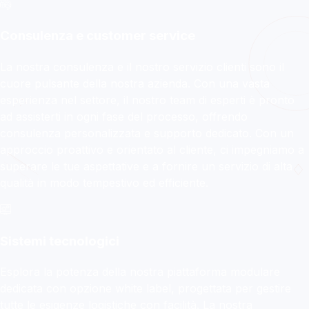
DVA EXPRESS
Consulenza e customer service
La tua logistica evolve
verso nuovi confini!
La nostra consulenza e il nostro servizio clienti sono il
cuore pulsante della nostra azienda. Con una vasta
esperienza nel settore, il nostro team di esperti è pronto
Ritiro e ricezione della merce, distribuzione,
ad assisterti in ogni fase del processo, offrendo
trasporti speciali, magazzinaggio e
consulenza personalizzata e supporto dedicato. Con un
tracciabilità avanzata con un unico
approccio proattivo e orientato al cliente, ci impegniamo a
fornitore.
superare le tue aspettative e a fornire un servizio di alta
qualità in modo tempestivo ed efficiente.
Scopri di più
Sistemi tecnologici
Esplora la potenza della nostra piattaforma modulare
dedicata con opzione white label, progettata per gestire
tutte le esigenze logistiche con facilità. La nostra