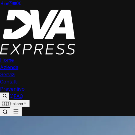
Home
Azienda
Servizi
Contatti
Preventivo
FAQ
🇮🇹
Italiano