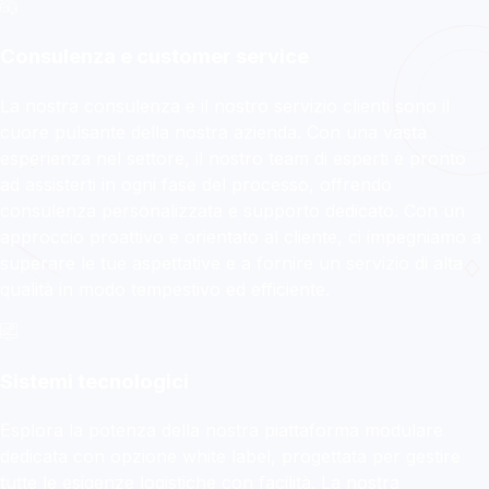
DVA EXPRESS
Consulenza e customer service
La tua logistica evolve
verso nuovi confini!
La nostra consulenza e il nostro servizio clienti sono il
cuore pulsante della nostra azienda. Con una vasta
esperienza nel settore, il nostro team di esperti è pronto
Ritiro e ricezione della merce, distribuzione,
ad assisterti in ogni fase del processo, offrendo
trasporti speciali, magazzinaggio e
consulenza personalizzata e supporto dedicato. Con un
tracciabilità avanzata con un unico
approccio proattivo e orientato al cliente, ci impegniamo a
fornitore.
superare le tue aspettative e a fornire un servizio di alta
qualità in modo tempestivo ed efficiente.
Scopri di più
Sistemi tecnologici
Esplora la potenza della nostra piattaforma modulare
dedicata con opzione white label, progettata per gestire
tutte le esigenze logistiche con facilità. La nostra