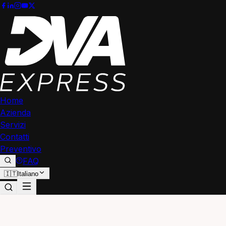
Home
Azienda
Servizi
Contatti
Preventivo
FAQ
🇮🇹
Italiano